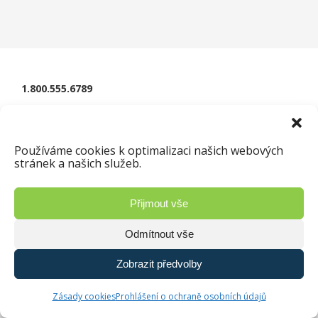
1.800.555.6789
Používáme cookies k optimalizaci našich webových
Copyright © 2018
Zelko Bučina
| Vyrobilo studio
|
stránek a našich služeb.
Zásady ochrany osobních údajů
Přijmout vše
Odmítnout vše
Zobrazit předvolby
Zásady cookies
Prohlášení o ochraně osobních údajů