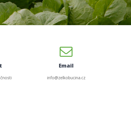
t
Email
čnosti
info@zelkobucina.cz