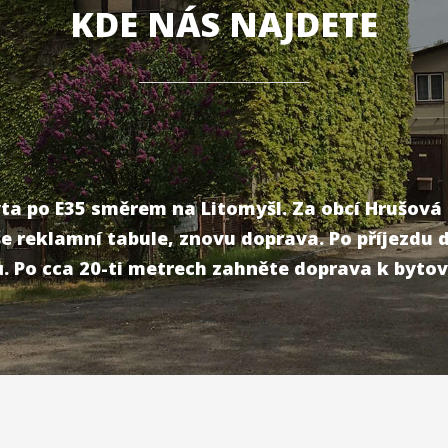
KDE NÁS NAJDETE
ta po E35 směrem na Litomyšl. Za obcí Hrušov
aše reklamní tabule, znovu doprava. Po příjezdu 
. Po cca 20-ti metrech zahněte doprava k bytov