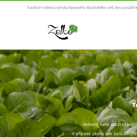
Tradiční rodinná výroba kysaného Bučinského zelí, bez použití 
T
Veškeré naše zboží rozváží
V případě zájmu nás kontaktujt