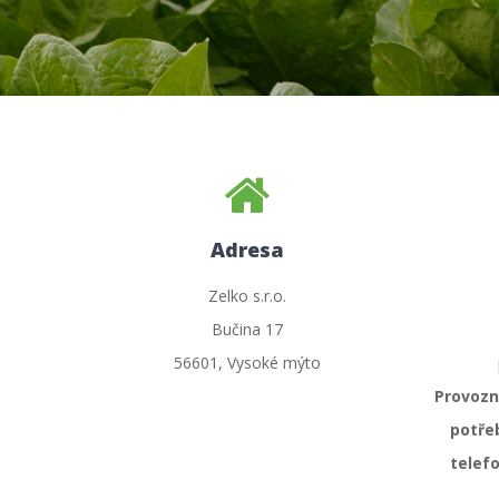
Adresa
Zelko s.r.o.
Bučina 17
56601, Vysoké mýto
Provozní
potře
telefo