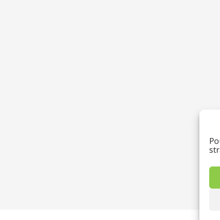
Po
st