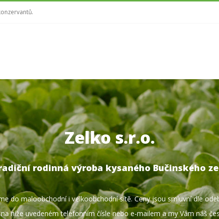
konzervantů.
Zelko s.r.o.
radiční rodinná výroba kysaného Bučinského zel
me do maloobchodní i velkoobchodní sítě. Ceny jsou smluvní dle od
e na níže uvedeném telefonním čísle nebo
e-mailem
a my Vám náš čes